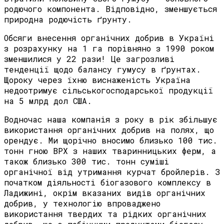
родючого компонента. Відповідно, зменшується
природна родючість ґрунту.
Обсяги внесення органічних добрив в Україні
з розрахунку на 1 га порівняно з 1990 роком
зменшилися у 22 рази! Це загрозливі
тенденції щодо балансу гумусу в ґрунтах.
Щороку через їхню виснаженість Україна
недоотримує сільськогосподарської продукції
на 5 млрд дол США.
Водночас наша компанія з року в рік збільшує
використання органічних добрив на полях, що
орендує. Ми щорічно вносимо близько 100 тис.
тонн гною ВРХ з наших тваринницьких ферм, а
також близько 300 тис. тонн суміші
органічної від утримання курчат бройлерів. З
початком діяльності біогазового комплексу в
Ладижині, окрім вказаних видів органічних
добрив, у технологію впроваджено
використання твердих та рідких органічних