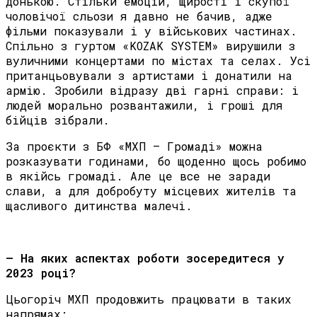
донькою. Стільки емоцій, щирості і скупої
чоловічої сльози я давно не бачив, адже
фільми показували і у військових частинах.
Спільно з гуртом «KOZAK SYSTEM» вирушили з
вуличними концертами по містах та селах. Усі
пританцьовували з артистами і донатили на
армію. Зробили відразу дві гарні справи: і
людей морально розвантажили, і гроші для
бійців зібрали.
За проєкти з БФ «МХП – Громаді» можна
розказувати годинами, бо щоденно щось робимо
в якійсь громаді. Але це все не заради
слави, а для добробуту місцевих жителів та
щасливого дитинства малечі.
– На яких аспектах роботи зосередитеся у
2023 році?
Цьогоріч МХП продовжить працювати в таких
напрямах: