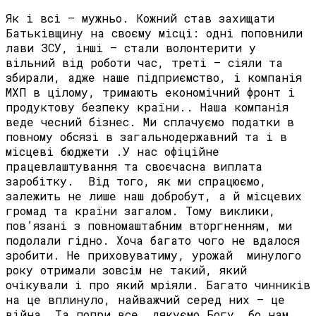
Як і всі – мужньо. Кожний став захищати
Батьківщину на своєму місці: одні поповнили
лави ЗСУ, інші – стали волонтерити у
вільний від роботи час, треті – сіяли та
збирали, адже наше підприємство, і компанія
МХП в цілому, тримають економічний фронт і
продуктову безпеку країни.. Наша компанія
веде чесний бізнес. Ми сплачуємо податки в
повному обсязі в загальнодержавний та і в
місцеві бюджети .У нас офіційне
працевлаштування та своєчасна виплата
заробітку. Від того, як ми спрацюємо,
залежить не лише наш добробут, а й місцевих
громад та країни загалом. Тому виклики,
пов’язані з повномаштабним вторгненням, ми
подолали гідно. Хоча багато чого не вдалося
зробити. Не приховуватиму, урожай минулого
року отримали зовсім не такий, який
очікували і про який мріяли. Багато чинників
на це вплинуло, найважчий серед них – це
війна. Та попри все, дякуємо Богу, бо нам