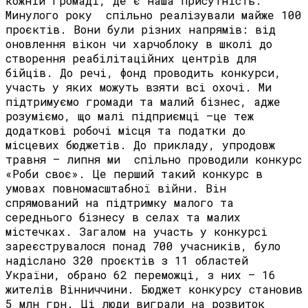
кожній громаді, де є наша присутність.
Минулого року спільно реалізували майже 100
проєктів. Вони були різних напрямів: від
оновлення вікон чи харчоблоку в школі до
створення реабілітаційних центрів для
бійців. До речі, фонд проводить конкурси,
участь у яких можуть взяти всі охочі. Ми
підтримуємо громади та малий бізнес, адже
розуміємо, що малі підприємці –це теж
додаткові робочі місця та податки до
місцевих бюджетів. До прикладу, упродовж
травня – липня ми спільно проводили конкурс
«Роби своє». Це перший такий конкурс в
умовах повномасштабної війни. Він
спрямований на підтримку малого та
середнього бізнесу в селах та малих
містечках. Загалом на участь у конкурсі
зареєструвалося понад 700 учасників, було
надіслано 320 проєктів з 11 областей
України, обрано 62 переможці, з них – 16
жителів Вінниччини. Бюджет конкурсу становив
5 млн грн. Ці люди виграли на розвиток