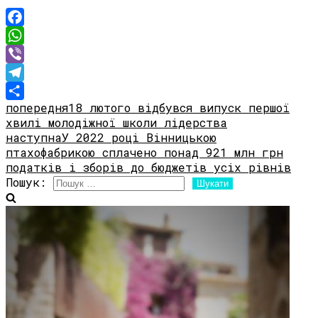
Facebook
WhatsApp
Viber
Telegram
попередня
18 лютого відбувся випуск першої
Share
хвилі молодіжної школи лідерства
наступна
У 2022 році Вінницькою
птахофабрикою сплачено понад 921 млн грн
податків і зборів до бюджетів усіх рівнів
Пошук: