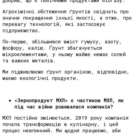
добрив, що є побічними продуктами біогазу.
Агрохімічні обстеження ґрунтів свідчать про
значне покращення їхньої якості, а отже, про
перевагу технологій, які застосовує
підприємство.
По-перше, збільшився вміст гумусу, азоту,
фосфору, калію. Ґрунт збагачується
мікроелементами, у ньому майже немає солей
та важких металів.
Ми підживлюємо ґрунт органікою, відповідно,
маємо екологічні продукти.
«
Зернопродукт МХП» є частиною МХП, як
під час війни ровивалася компанія?
МХП постійно змінюється. 2019 року компанія
почала трансформацію в кулінарну, і цей
процес невпинний. Ми щодня працюємо, аби