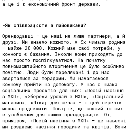
а це і є економічний фронт держави.
-Як співпрацюєте з пайовиками?
Орендодавці – це наші не лише партнери, а й
друзі. Ми знаємо кожного. А їх чимала родина
– майже 28 000. Кожний має свої потреби, у
кожного є бажання. Інколи вони приходять до
нас просто поспілкуватися. На початку
повномасштабного вторгнення це було особливо
помітно. Люди були перелякані і до нас
зверталися за порадами. Ми намагаємося
кожному прийти на допомогу. У нас є низка
соціальних проєктів для них: «Посій насіння
з МХП», «Збережи урожай з МХП», «Соціальний
магазин», «Лікар для села» – і цей перелік
можна продовжити. Повірте, що кожний із них
є улюбленим для наших орендодавців. От,
приміром, «Посій насіння з МХП» – це навесні
ми роздаємо насіння городини та квітів. Вони