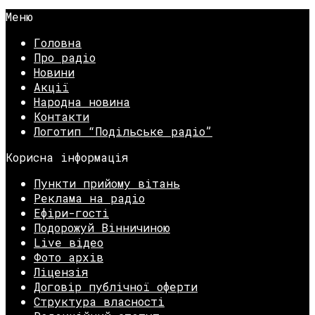
Меню
Головна
Про радіо
Новини
Акції
Народна новина
Контакти
Логотип “Подільське радіо”
Корисна інформація
Пункти прийому вітань
Реклама на радіо
Ефіри-гості
Подорожуй Вінничиною
Live відео
Фото архів
Ліцензія
Договір публічної оферти
Структура власності