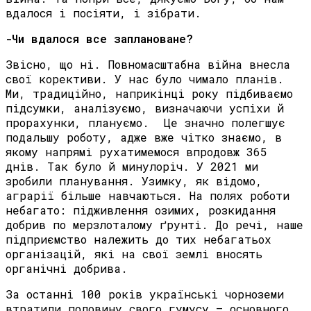
вдалося і посіяти, і зібрати.
-Чи вдалося все заплановане?
Звісно, що ні. Повномасштабна війна внесла
свої корективи. У нас було чимало планів.
Ми, традиційно, наприкінці року підбиваємо
підсумки, аналізуємо, визначаючи успіхи й
прорахунки, плануємо. Це значно полегшує
подальшу роботу, адже вже чітко знаємо, в
якому напрямі рухатимемося впродовж 365
днів. Так було й минулоріч. У 2021 ми
зробили планування. Узимку, як відомо,
аграрії більше навчаються. На полях роботи
небагато: підживлення озимих, розкидання
добрив по мерзлоталому ґрунті. До речі, наше
підприємство належить до тих небагатьох
організацій, які на свої землі вносять
органічні добрива.
За останні 100 років українські чорноземи
втратили половину свого гумусу – основного