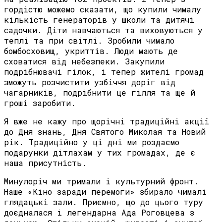
гордістю можемо сказати, що купили чималу
кількість генераторів у школи та дитячі
садочки. Діти навчаються та виховуються у
теплі та при світлі. Зробили чимало
бомбосховищ, укриттів. Люди мають де
сховатися від небезпеки. Закупили
подрібнювачі гілок, і тепер жителі громад
зможуть розчистити узбіччя доріг від
чагарників, подрібнити це гілля та ще й
гроші заробити.
Я вже не кажу про щорічні традиційні акції
до Дня знань, Дня Святого Миколая та Новий
рік. Традиційно у ці дні ми роздаємо
подарунки дітлахам у тих громадах, де є
наша присутність.
Минулоріч ми тримали і культурний фронт.
Наше «Кіно заради перемоги» збирало чималі
глядацькі зали. Приємно, що до цього туру
доєдналася і легендарна Ада Роговцева з