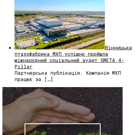
Вінницька
птахофабрика МХП успішно пройшла
міжнародний соціальний аудит SMETA 4-
Pillar
Партнерська публікація. Компанія МХП
працює за […]