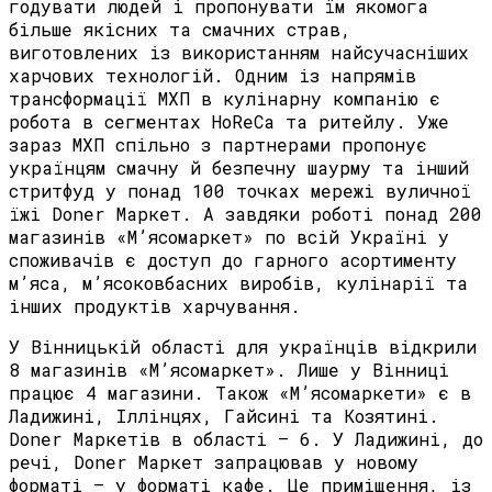
годувати людей і пропонувати їм якомога
більше якісних та смачних страв,
виготовлених із використанням найсучасніших
харчових технологій. Одним із напрямів
трансформації МХП в кулінарну компанію є
робота в сегментах HoReCa та ритейлу. Уже
зараз МХП спільно з партнерами пропонує
українцям смачну й безпечну шаурму та інший
стритфуд у понад 100 точках мережі вуличної
їжі Doner Маркет. А завдяки роботі понад 200
магазинів «М’ясомаркет» по всій Україні у
споживачів є доступ до гарного асортименту
мʼяса, мʼясоковбасних виробів, кулінарії та
інших продуктів харчування.
У Вінницькій області для українців відкрили
8 магазинів «М’ясомаркет». Лише у Вінниці
працює 4 магазини. Також «М’ясомаркети» є в
Ладижині, Іллінцях, Гайсині та Козятині.
Doner Маркетів в області – 6. У Ладижині, до
речі, Doner Маркет запрацював у новому
форматі – у форматі кафе. Це приміщення, із