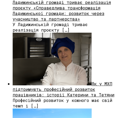
Ладижинській громаді триває реалізація
проєкту «Справедлива трансформація
Ладижинської громади: розвиток через
учасництво та партнерства»
У Ладижинській громаді триває
реалізація проєкту […]
Як у МХП
підтримують професійний розвиток
працівників: історії Катерини та Тетяни
Професійний розвиток у кожного має свій
темп і […]