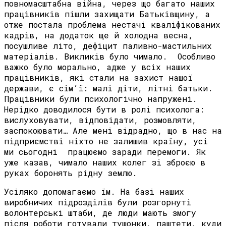
повномасштабна війна, через що багато наших
працівників пішли захищати Батьківщину, а
отже постала проблема нестачі кваліфікованих
кадрів, на додаток ще й холодна весна,
посушливе літо, дефіцит паливно-мастильних
матеріалів. Викликів було чимало. Особливо
важко було морально, адже у всіх наших
працівників, які стали на захист нашої
держави, є сім’ї: малі діти, літні батьки.
Працівники були психологічно напружені.
Нерідко доводилося бути в ролі психолога:
вислуховувати, відповідати, розмовляти,
заспокоювати… Але мені відрадно, що в нас на
підприємстві ніхто не залишив країну, усі
ми сьогодні працюємо заради перемоги. Як
уже казав, чимало наших колег зі зброєю в
руках боронять рідну землю.
Усіляко допомагаємо їм. На базі наших
виробничих підрозділів були розгорнуті
волонтерські штаби, де люди мають змогу
після роботи готували тушонки, паштети, куди