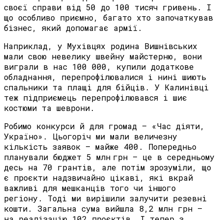
своєї справи від 50 до 100 тисяч гривень. І
що особливо приємно, багато хто започаткував
бізнес, який допомагає армії.
Наприклад, у Мухівцях родина Вишнівських
мали свою невелику швейну майстерню, вони
виграли в нас 100 000, купили додаткове
обладнання, перепрофілювалися і нині шиють
спальники та плащі для бійців. У Калинівці
теж підприємець перепрофілювався і шиє
костюми та шеврони.
Робимо конкурси й для громад – «Час діяти,
Україно». Цьогоріч ми мали величезну
кількість заявок – майже 400. Попередньо
планували бюджет 5 млн грн – це в середньому
десь на 70 грантів, але потім зрозуміли, що
є проєкти надзвичайно цікаві, які вкрай
важливі для мешканців того чи іншого
регіону. Тоді ми вирішили залучити резевні
кошти. Загальна сума вийшла 8,2 млн грн –
на реалізацію 102 проєктів. І тепер з