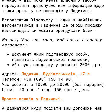
А якщо у вас поки немає власного засобу
пересування пропонуємо вам інформацію щодо
точки прокату велосипедів у Ладижині:
Веломагазин Discovery
– один з найбільших
веломагазинів в Ладижині де окрім продажу
велосипедів ви можете орендувати байк.
Що потрібно для того, щоб взяти в оренду
велосипед:
Документ який підтверджує особу,
наявність Ладижинської прописки;
Або сума завдатку у розмірі 2000 грн.
Адреса:
Ладижин, Будівельників, 17 а
Телефон: +38 (098) 150 14 90.
Час роботи: з 10:00 до 20:00 (без перерви).
Ціни: 50 грн / год, 150 грн / день
Прокат каяків у Ладижині.
А дізнатися куди поїхати вам допоможе наш