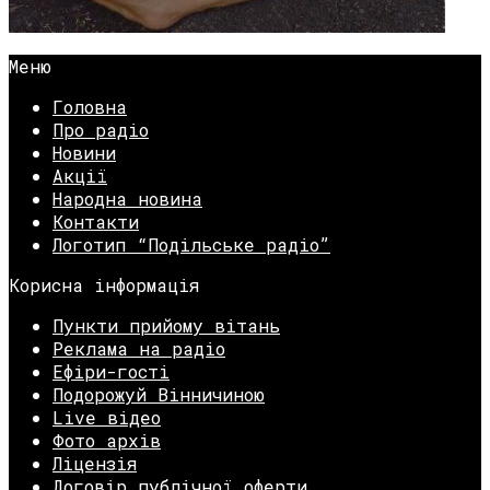
Меню
Головна
Про радіо
Новини
Акції
Народна новина
Контакти
Логотип “Подільське радіо”
Корисна інформація
Пункти прийому вітань
Реклама на радіо
Ефіри-гості
Подорожуй Вінничиною
Live відео
Фото архів
Ліцензія
Договір публічної оферти