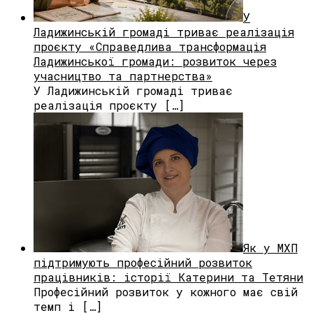
У
Ладижинській громаді триває реалізація
проєкту «Справедлива трансформація
Ладижинської громади: розвиток через
учасництво та партнерства»
У Ладижинській громаді триває
реалізація проєкту […]
Як у МХП
підтримують професійний розвиток
працівників: історії Катерини та Тетяни
Професійний розвиток у кожного має свій
темп і […]