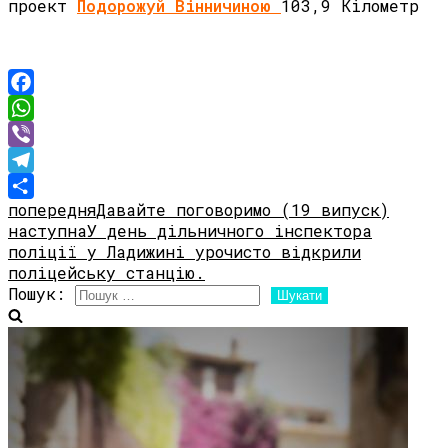
проект
Подорожуй Вінничиною
103,9 Кілометр
Facebook
WhatsApp
Viber
Telegram
попередня
Давайте поговоримо (19 випуск)
Share
наступна
У день дільничного інспектора
поліції у Ладижині урочисто відкрили
поліцейську станцію.
Пошук: