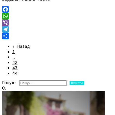
Facebook
WhatsApp
Viber
Telegram
Share
« Назад
1
…
42
43
44
Пошук: