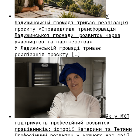
У
Ладижинській громаді триває реалізація
проєкту «Справедлива трансформація
Ладижинської громади: розвиток через
учасництво та партнерства»
У Ладижинській громаді триває
реалізація проєкту […]
Як у МХП
підтримують професійний розвиток
працівників: історії Катерини та Тетяни
Професійний розвиток у кожного має свій