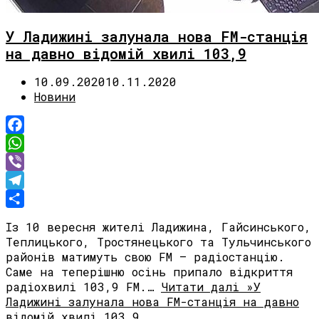
У Ладижині залунала нова FM-станція
на давно відомій хвилі 103,9
10.09.2020
10.11.2020
Новини
Facebook
WhatsApp
Viber
Telegram
Share
Із 10 вересня жителі Ладижина, Гайсинського,
Теплицького, Тростянецького та Тульчинського
районів матимуть свою FM – радіостанцію.
Саме на теперішню осінь припало відкриття
радіохвилі 103,9 FM.…
Читати далі »
У
Ладижині залунала нова FM-станція на давно
відомій хвилі 103,9