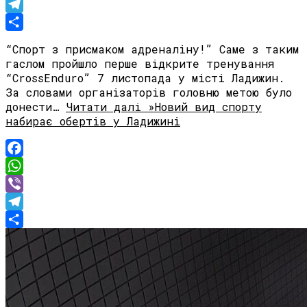
Viber
Telegram
Share
“Спорт з присмаком адреналіну!” Саме з таким
гаслом пройшло перше відкрите тренування
“CrossEnduro” 7 листопада у місті Ладижин.
За словами організаторів головню метою було
донести…
Читати далі »
Новий вид спорту
набирає обертів у Ладижині
Facebook
WhatsApp
Viber
Telegram
Share