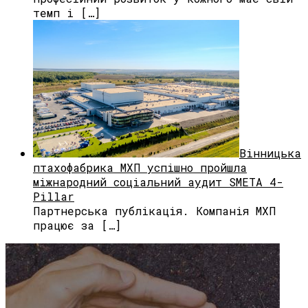
темп і […]
Вінницька
птахофабрика МХП успішно пройшла
міжнародний соціальний аудит SMETA 4-
Pillar
Партнерська публікація. Компанія МХП
працює за […]