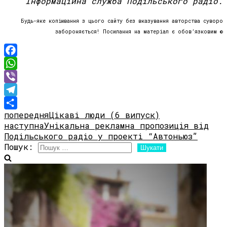
Інформаційна служба Подільського радіо.
Будь-яке копіювання з цього сайту без вказування авторства суворо
забороняється! Посилання на матеріал є обов’язковим ©
Facebook
WhatsApp
Viber
Telegram
попередня
Цікаві люди (6 випуск)
Share
наступна
Унікальна рекламна пропозиція від
Подільського радіо у проекті “Автоньюз”
Пошук: