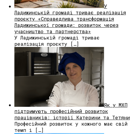
У
Ладижинській громаді триває реалізація
проєкту «Справедлива трансформація
Ладижинської громади: розвиток через
учасництво та партнерства»
У Ладижинській громаді триває
реалізація проєкту […]
Як у МХП
підтримують професійний розвиток
працівників: історії Катерини та Тетяни
Професійний розвиток у кожного має свій
темп і […]