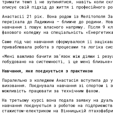
тримати темп і не зупинятися, навіть коли ск
описує свій підхід до життя і професійного ро
Анастасії 21 рік. Вона родом із Мелітополя За
переїхала до Ладижина — ближче до родини. Нов
навчання і пошук власного напряму. Після 9 кл
фахового коледжу на спеціальність «Енергетик
Саме під час навчання сформувалося її зацікав
приваблювала робота з процесами та логіка сис
«Мені важливо бачити зв’язок між діями і резу
побудовано на системності, і це мені близьке»
Навчання, яке поєднується з практикою
Паралельно з коледжем Анастасія вступила до у
виховання. Поєднувала навчання зі спортом і з
можливість працювати за технічним фахом.
На третьому курсі вона подала заявку на дуал
навчання поєднується з роботою на підприємств
стажистом-електриком на Вінницькій птахофабр