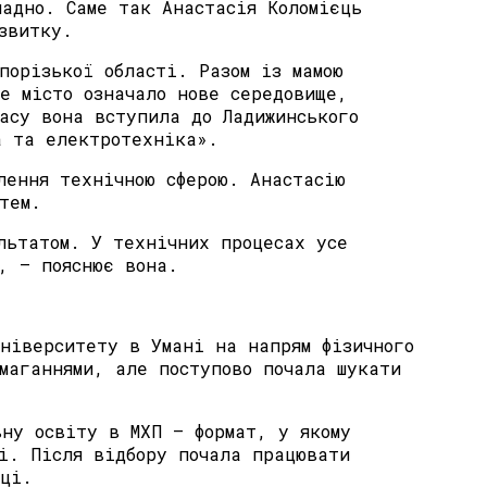
ладно. Саме так Анастасія Коломієць
звитку.
порізької області. Разом із мамою
е місто означало нове середовище,
асу вона вступила до Ладижинського
а та електротехніка».
лення технічною сферою. Анастасію
тем.
льтатом. У технічних процесах усе
, — пояснює вона.
ніверситету в Умані на напрям фізичного
маганнями, але поступово почала шукати
ьну освіту в МХП — формат, у якому
і. Після відбору почала працювати
иці.