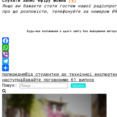
Слухати запис ефіру можна
тут
Якщо ви бажаєте стати гостем нашої радіопрог
про що розповісти, телефонуйте за номером 09
Будь-яке копіювання з цього сайту без вказування авторс
Facebook
WhatsApp
Viber
Telegram
попередня
Від студентки до технічної експертки
Share
наступна
Давайте поговоримо 61 випуск
Пошук: