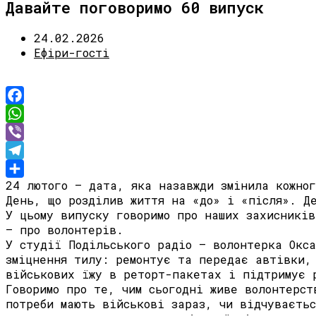
Давайте поговоримо 60 випуск
24.02.2026
Ефіри-гості
Facebook
WhatsApp
Viber
Telegram
24 лютого — дата, яка назавжди змінила кожног
Share
День, що розділив життя на «до» і «після». Д
У цьому випуску говоримо про наших захисникі
— про волонтерів.
У студії Подільського радіо — волонтерка Окс
зміцнення тилу: ремонтує та передає автівки,
військових їжу в реторт-пакетах і підтримує 
Говоримо про те, чим сьогодні живе волонтерс
потреби мають військові зараз, чи відчуваєтьс