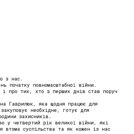
о з нас.
ень початку повномасштабної війни.
в і про тих, хто з перших днів став поруч
ана Гаврилюк, яка щодня працює для
 закуповує необхідне, готує для
родини захисників.
тво у четвертий рік великої війни, які
я втома суспільства та як кожен із нас