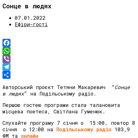
Сонце в людях
07.01.2022
Ефіри-гості
Facebook
WhatsApp
Viber
Telegram
Share
Авторський проєкт Тетяни Макаревич “
Сонце
в людях
” на Подільському радіо.
Першою гостею програми стала талановита
місцева поетеса, Світлана Гуменюк.
Слухайте програму 7 січня о 15:00, повтор 8
січня о 12:00 на
Подільському радіо
103,9
ФМ та
онлайн