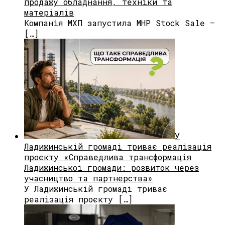
продажу обладнання, техніки та
матеріалів
Компанія МХП запустила MHP Stock Sale —
[…]
У
Ладижинській громаді триває реалізація
проєкту «Справедлива трансформація
Ладижинської громади: розвиток через
учасництво та партнерства»
У Ладижинській громаді триває
реалізація проєкту […]