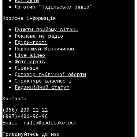
Контакти
Логотип “Подільське радіо”
Корисна інформація
Пункти прийому вітань
Реклама на радіо
Ефіри-гості
Подорожуй Вінничиною
Live відео
Фото архів
Ліцензія
Договір публічної оферти
Структура власності
Редакційний статут
Контакты
(068)-209-22-22
(097)-406-96-96
Email: radio@podilske.com
Приєднуйтесь до нас