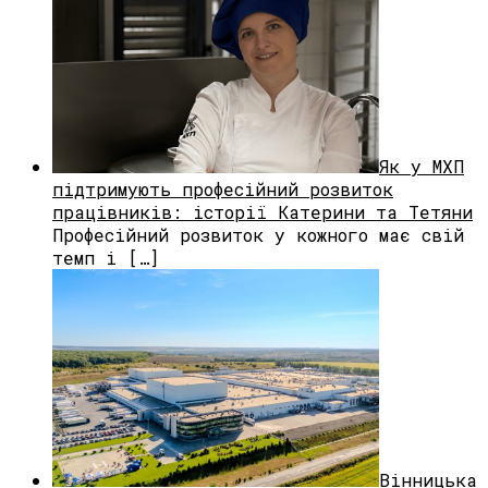
Як у МХП
підтримують професійний розвиток
працівників: історії Катерини та Тетяни
Професійний розвиток у кожного має свій
темп і […]
Вінницька