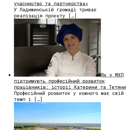
учасництво та партнерства»
У Ладижинській громаді триває
реалізація проєкту […]
Як у МХП
підтримують професійний розвиток
працівників: історії Катерини та Тетяни
Професійний розвиток у кожного має свій
темп і […]