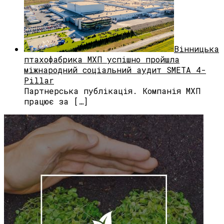
Вінницька
птахофабрика МХП успішно пройшла
міжнародний соціальний аудит SMETA 4-
Pillar
Партнерська публікація. Компанія МХП
працює за […]