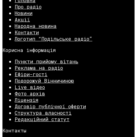
Головна
Про радіо
Новини
Акції
Народна новина
Контакти
Логотип “Подільське радіо”
Корисна інформація
Пункти прийому вітань
Реклама на радіо
Ефіри-гості
Подорожуй Вінничиною
Live відео
Фото архів
Ліцензія
Договір публічної оферти
Структура власності
Редакційний статут
Контакты