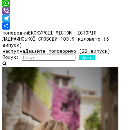
Facebook
WhatsApp
Viber
Telegram
попередня
ЕКСКУРСІЇ МІСТОМ. ІСТОРІЯ
Share
ЛАДИЖИНСЬКОЇ СЛОБОДИ 103,9 кілометр (5
випуск)
наступна
Давайте поговоримо (22 випуск)
Пошук: