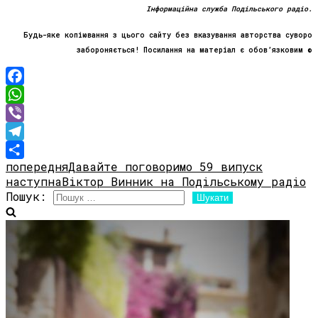
Інформаційна служба Подільського радіо.
Будь-яке копіювання з цього сайту без вказування авторства суворо
забороняється! Посилання на матеріал є обов’язковим ©
Facebook
WhatsApp
Viber
Telegram
попередня
Давайте поговоримо 59 випуск
Share
наступна
Віктор Винник на Подільському радіо
Пошук: