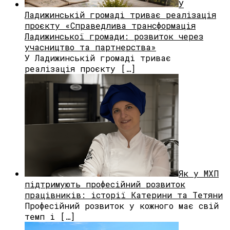
У
Ладижинській громаді триває реалізація
проєкту «Справедлива трансформація
Ладижинської громади: розвиток через
учасництво та партнерства»
У Ладижинській громаді триває
реалізація проєкту […]
Як у МХП
підтримують професійний розвиток
працівників: історії Катерини та Тетяни
Професійний розвиток у кожного має свій
темп і […]