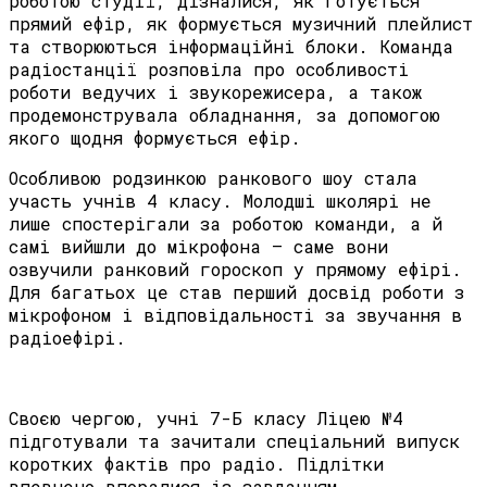
роботою студії, дізналися, як готується
прямий ефір, як формується музичний плейлист
та створюються інформаційні блоки. Команда
радіостанції розповіла про особливості
роботи ведучих і звукорежисера, а також
продемонструвала обладнання, за допомогою
якого щодня формується ефір.
Особливою родзинкою ранкового шоу стала
участь учнів 4 класу. Молодші школярі не
лише спостерігали за роботою команди, а й
самі вийшли до мікрофона — саме вони
озвучили ранковий гороскоп у прямому ефірі.
Для багатьох це став перший досвід роботи з
мікрофоном і відповідальності за звучання в
радіоефірі.
Своєю чергою, учні 7-Б класу Ліцею №4
підготували та зачитали спеціальний випуск
коротких фактів про радіо. Підлітки
впевнено впоралися із завданням,