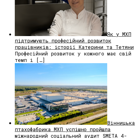
Як у МХП
підтримують професійний розвиток
працівників: історії Катерини та Тетяни
Професійний розвиток у кожного має свій
темп і […]
Вінницька
птахофабрика МХП успішно пройшла
міжнародний соціальний аудит SMETA 4-