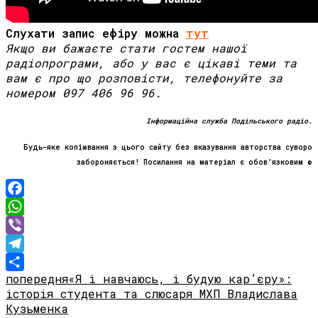
Слухати запис ефіру можна
тут
Якщо ви бажаєте стати гостем нашої
радіопрограми, або у вас є цікаві теми та
вам є про що розповісти, телефонуйте за
номером 097 406 96 96.
Інформаційна служба Подільського радіо.
Будь-яке копіювання з цього сайту без вказування авторства суворо
забороняється! Посилання на матеріал є обов’язковим ©
Facebook
WhatsApp
Viber
Telegram
попередня
«Я і навчаюсь, і будую кар’єру»:
Share
історія студента та слюсаря МХП Владислава
Кузьменка