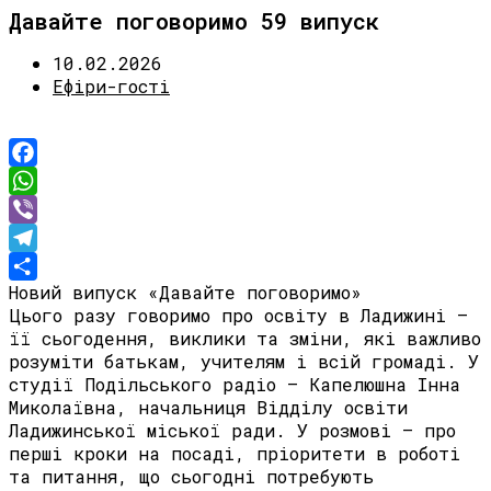
Давайте поговоримо 59 випуск
10.02.2026
Ефіри-гості
Facebook
WhatsApp
Viber
Telegram
Новий випуск «Давайте поговоримо»
Share
Цього разу говоримо про освіту в Ладижині —
її сьогодення, виклики та зміни, які важливо
розуміти батькам, учителям і всій громаді. У
студії Подільського радіо — Капелюшна Інна
Миколаївна, начальниця Відділу освіти
Ладижинської міської ради. У розмові — про
перші кроки на посаді, пріоритети в роботі
та питання, що сьогодні потребують