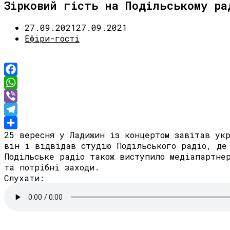
Зірковий гість на Подільському ра
27.09.2021
27.09.2021
Ефіри-гості
Facebook
WhatsApp
Viber
Telegram
25 вересня у Ладижин із концертом завітав у
Share
він і відвідав студію Подільського радіо, де
Подільське радіо також виступило медіапартне
та потрібні заходи.
Слухати: