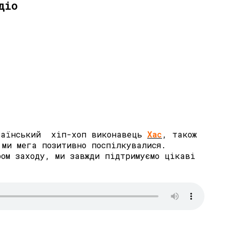
діо
країнський хіп-хоп виконавець
Хас
, також
 ми мега позитивно поспілкувалися.
ром заходу, ми завжди підтримуємо цікаві