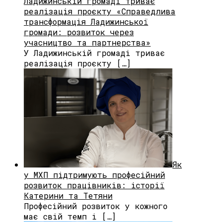
Ладижинській громаді триває
реалізація проєкту «Справедлива
трансформація Ладижинської
громади: розвиток через
учасництво та партнерства»
У Ладижинській громаді триває
реалізація проєкту […]
Як
у МХП підтримують професійний
розвиток працівників: історії
Катерини та Тетяни
Професійний розвиток у кожного
має свій темп і […]