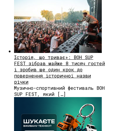
Історія, що триває»: BOH SUP
FEST зібрав майже 8 тисяч гостей
і зробив ще один крок до
повернення історичної назви
річки
Музично-спортивний фестиваль BOH
SUP FEST, який […]