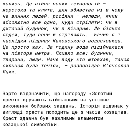
колись. Це війна нових технологій –
жорстока та клята, для вбивства ні в чому
не винних людей. росіяни – нелюди, яким
абсолютно все одно, куди стріляти: чи в
дитячий будинок, чи в лікарню. Де більше
людей, туди вони й стріляють. Бачив я і
наслідки підриву Каховського водосховища.
Це просто жах. За годину вода підіймалася
на півтора метра. Пливло все: будинки,
тварини, люди. Наче воду хто штовхав, такою
сильною була течія», – розповідає В’ячеслав
Яцик.
Варто відзначити, що нагороду «Золотий
хрест» вручають військовим за успішне
виконання бойових завдань. Історія відзнак у
вигляді хреста походить ще з часів козацтва.
Хрест здавна був важливим елементом
козацької символіки.