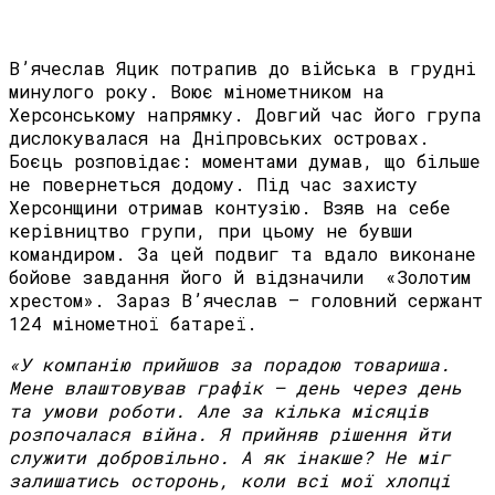
В’ячеслав Яцик потрапив до війська в грудні
минулого року. Воює мінометником на
Херсонському напрямку. Довгий час його група
дислокувалася на Дніпровських островах.
Боєць розповідає: моментами думав, що більше
не повернеться додому. Під час захисту
Херсонщини отримав контузію. Взяв на себе
керівництво групи, при цьому не бувши
командиром. За цей подвиг та вдало виконане
бойове завдання його й відзначили «Золотим
хрестом». Зараз В’ячеслав – головний сержант
124 мінометної батареї.
«У компанію прийшов за порадою товариша.
Мене влаштовував графік – день через день
та умови роботи. Але за кілька місяців
розпочалася війна. Я прийняв рішення йти
служити добровільно. А як інакше? Не міг
залишатись осторонь, коли всі мої хлопці