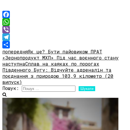
Facebook
WhatsApp
Viber
Telegram
попередня
Як це? Бути пайовиком ПРАТ
Share
«Зернопродукт МХП» Під час воєнного стану
наступна
Сплав на каяках по порогах
Південного Бугу: Відчуйте адреналін та
поєднання з природою 103,9 кілометр (20
випуск)
Пошук: