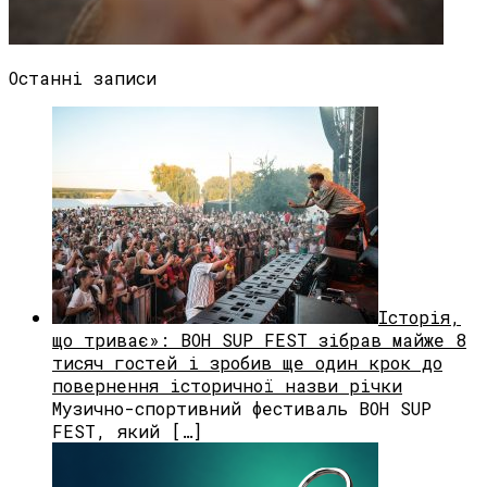
Останні записи
Історія,
що триває»: BOH SUP FEST зібрав майже 8
тисяч гостей і зробив ще один крок до
повернення історичної назви річки
Музично-спортивний фестиваль BOH SUP
FEST, який […]