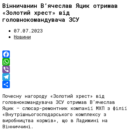
Вінничанин В’ячеслав Яцик отримав
«Золотий хрест» від
головнокомандувача ЗСУ
07.07.2023
Новини
Facebook
WhatsApp
Viber
Telegram
Share
Почесну нагороду «Золотий хрест» від
головнокомандувача ЗСУ отримав В’ячеслав
Яцик – слюсар-ремонтник компанії МХП з філії
«Внутрішньогосподарського комплексу з
виробництва кормів», що в Ладижині на
Вінниччині.