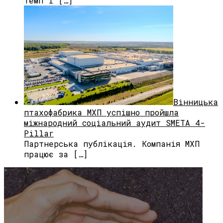
темп і […]
Вінницька
птахофабрика МХП успішно пройшла
міжнародний соціальний аудит SMETA 4-
Pillar
Партнерська публікація. Компанія МХП
працює за […]