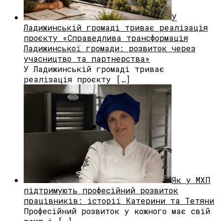
У
Ладижинській громаді триває реалізація
проєкту «Справедлива трансформація
Ладижинської громади: розвиток через
учасництво та партнерства»
У Ладижинській громаді триває
реалізація проєкту […]
Як у МХП
підтримують професійний розвиток
працівників: історії Катерини та Тетяни
Професійний розвиток у кожного має свій