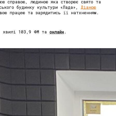
єю справою, людиною яка створює свято та
іського будинку культури «Лада»,
Діаною
вою працею та зарядитись її натхненням.
на хвилі 103,9 ФМ та
онлайн
.