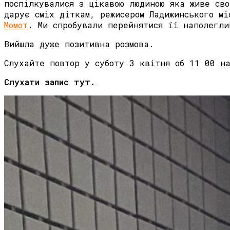
поспілкувалися з цікавою людиною яка живе сво
дарує сміх діткам, режисером Ладижинського м
Момот
. Ми спробували перейнятися її наполегли
Вийшла дуже позитивна розмова.
Слухайте повтор у суботу 3 квітня об 11 00 
Слухати запис
тут.