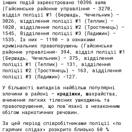
інших подій зареєстровано 10396 заяв
(Гайсинське районне управління – 3270,
відділ поліції №1 (Бершадь, Чечельник) –
3026, відділення поліції №1 (Теплик) –
1020, відділення поліції №2 (Тростянець) –
1545, Відділення поліції №3 (Ладижин) –
1535. Із них – 1190 – з ознаками
кримінальних правопорушень (Гайсинське
районне управління- 394, відділ поліції №1
(Бершадь, Чечельник) – 375, відділення
поліції №1 (Теплик) – 131, відділення
поліції №2 (Тростянець) – 163, відділення
поліції №3 (Ладижин) -127.
У більшості випадків найбільш популярні
злочини в районі –
крадіжки
,
ш
ахрайства,
вчинення легких тілесних ушкоджень та
правопорушення, що пов’язані з незаконним
обігом наркотичних речовин.
За цей період співробітниками поліції «по
гарячих слідах» розкрито близько 60 %