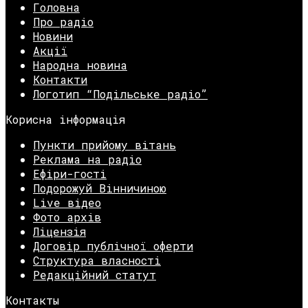
Головна
Про радіо
Новини
Акції
Народна новина
Контакти
Логотип “Подільське радіо”
Корисна інформація
Пункти прийому вітань
Реклама на радіо
Ефіри-гості
Подорожуй Вінничиною
Live відео
Фото архів
Ліцензія
Договір публічної оферти
Структура власності
Редакційний статут
Контакты