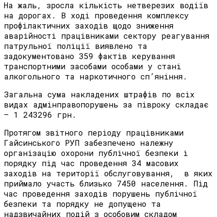
На жаль, зросла кількість нетверезих водіїв
на дорогах. В ході проведення комплексу
профілактичних заходів щодо зниження
аварійності працівниками сектору реагування
патрульної поліції виявлено та
задокументовано 359 фактів керування
транспортними засобами особами у стані
алкогольного та наркотичного сп’яніння.
Загальна сума накладених штрафів по всіх
видах адмінправопорушень за півроку складає
– 1 243296 грн.
Протягом звітного періоду працівниками
Гайсинського РУП забезпечено належну
організацію охорони публічної безпеки і
порядку під час проведення 34 масових
заходів на території обслуговування, в яких
приймало участь близько 7450 населення. Під
час проведення заходів порушень публічної
безпеки та порядку не допущено та
надзвичайних подій з особовим складом