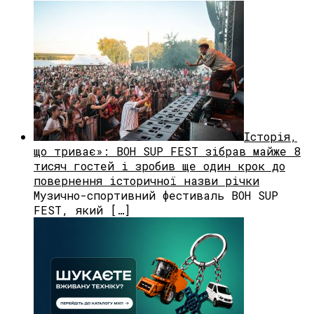
Історія,
що триває»: BOH SUP FEST зібрав майже 8
тисяч гостей і зробив ще один крок до
повернення історичної назви річки
Музично-спортивний фестиваль BOH SUP
FEST, який […]