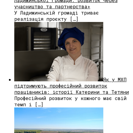
Ладижинської громади: розвиток через
учасництво та партнерства»
У Ладижинській громаді триває
реалізація проєкту […]
Як у МХП
підтримують професійний розвиток
працівників: історії Катерини та Тетяни
Професійний розвиток у кожного має свій
темп і […]