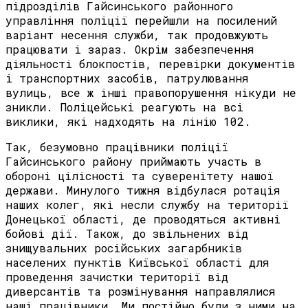
підрозділів Гайсинського районного
управління поліції перейшли на посилений
варіант несення служби, так продовжують
працювати і зараз. Окрім забезпечення
діяльності блокпостів, перевірки документів
і транспортних засобів, патрулювання
вулиць, все ж інші правопорушення нікуди не
зникли. Поліцейські реагують на всі
виклики, які надходять на лінію 102.
Так, безумовно працівники поліції
Гайсинського району приймають участь в
обороні цілісності та суверенітету нашої
держави. Минулого тижня відбулася ротація
наших колег, які несли службу на території
Донецької області, де проводяться активні
бойові дії. Також, до звільнених від
знищувальних російських загарбників
населених пунктів Київської області для
проведення зачистки території від
диверсантів та розмінування направлялися
наші працівники. Ми постійно були з ними на