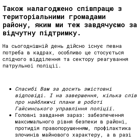
Також налагоджено співпрацю з
територіальними громадами
району, яким ми теж завдячуємо за
відчутну підтримку.
На сьогоднішній день дійсно існує певна
потреба в кадрах, особливо це стосується
слiдчого вiддiлення та сектору реагування
патрульної поліції.
Спасибі Вам
за досить зміс
т
овні
відповіді. І на завершення, кілька слів
про найближчі плани в роботі
Гайсинського управлінн
я поліції
.
Головні завдання зараз: забезпечення
максимального рівня безпеки в районі,
протидія правопорушенням, профілактика
злочинів майнового характеру, а в разі