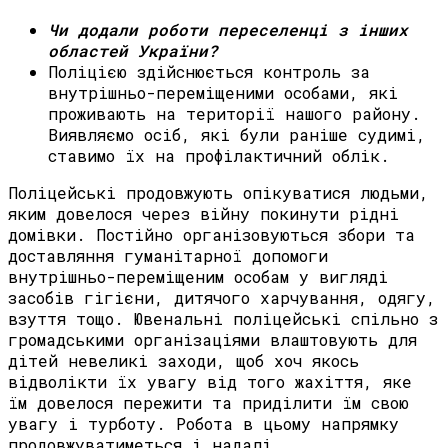
Чи додали роботи переселенці з інших
областей України?
Поліцією здійснюється контроль за
внутрішньо-переміщеними особами, які
проживають на території нашого району.
Виявляємо осіб, які були раніше судимі,
ставимо їх на профілактичний облік.
Поліцейські продовжують опікуватися людьми,
яким довелося через війну покинути рідні
домівки. Постійно організовуються збори та
доставляння гуманітарної допомоги
внутрішньо-переміщеним особам у вигляді
засобів гігієни, дитячого харчування, одягу,
взуття тощо. Ювенальні поліцейські спільно з
громадськими організаціями влаштовують для
дітей невеликі заходи, щоб хоч якось
відволікти їх увагу від того жахіття, яке
їм довелося пережити та приділити їм свою
увагу і турботу. Робота в цьому напрямку
продовжуватиметься і надалі.