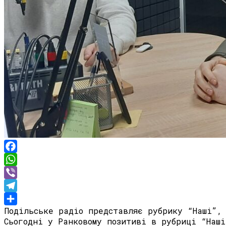
Facebook
WhatsApp
Viber
Telegram
Подільське радіо представляє рубрику “Наші”,
Share
Сьогодні у Ранковому позитиві в рубриці “Наші