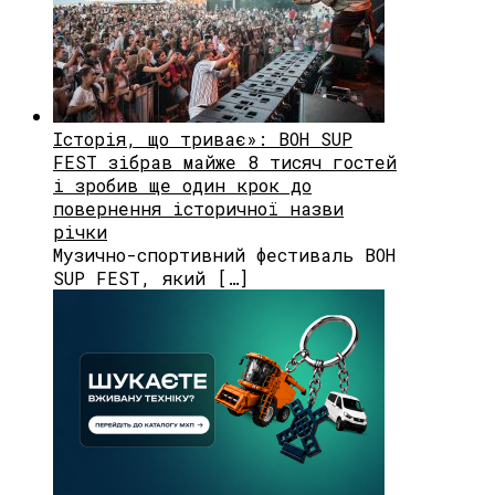
Історія, що триває»: BOH SUP
FEST зібрав майже 8 тисяч гостей
і зробив ще один крок до
повернення історичної назви
річки
Музично-спортивний фестиваль BOH
SUP FEST, який […]