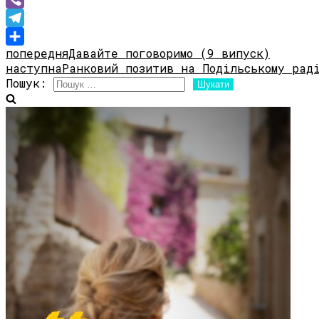
Viber
Telegram
попередня
Давайте поговоримо (9 випуск)
Share
наступна
Ранковий позитив на Подільському рад
Пошук: