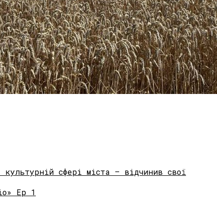
у культурній сфері міста – відчинив свої
іо» Ep 1