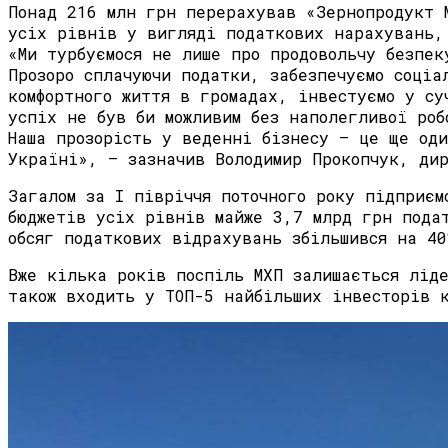
Понад 216 млн грн перерахував «Зернопродукт 
усіх рівнів у вигляді податкових нарахувань,
«Ми турбуємося не лише про продовольчу безпек
Прозоро сплачуючи податки, забезпечуємо соціа
комфортного життя в громадах, інвестуємо у су
успіх не був би можливим без наполегливої роб
Наша прозорість у веденні бізнесу – це ще од
Україні», – зазначив Володимир Прокопчук, ди
Загалом за I півріччя поточного року підприєм
бюджетів усіх рівнів майже 3,7 млрд грн пода
обсяг податкових відрахувань збільшився на 4
Вже кілька років поспіль МХП залишається лід
також входить у ТОП-5 найбільших інвесторів 