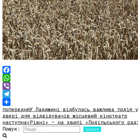
Facebook
WhatsApp
Viber
Telegram
попередня
У Ладижині відбулась важлива подія 
Share
двері для відвідувачів місцевий кінотеатр
наступна
«Рівні» – на хвилі «Подільського рад
Пошук: