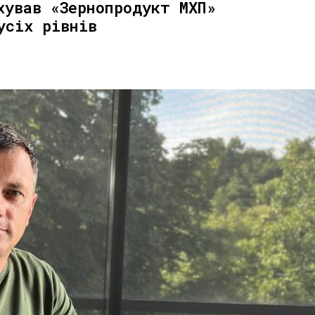
хував «Зернопродукт МХП»
усіх рівнів