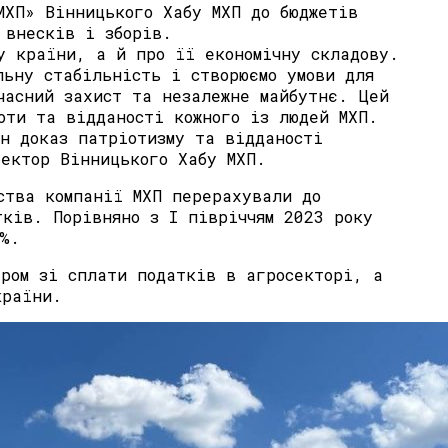
МХП» Вінницького Хабу МХП до бюджетів
 внесків і зборів.
у країни, а й про її економічну складову.
льну стабільність і створюємо умови для
часний захист та незалежне майбутнє. Цей
оти та відданості кожного із людей МХП.
ин доказ патріотизму та відданості
ректор Вінницького Хабу МХП.
ства компанії МХП перерахували до
тків. Порівняно з I півріччям 2023 року
0%.
ером зі сплати податків в агросекторі, а
країни.