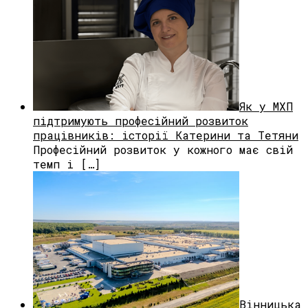
Як у МХП
підтримують професійний розвиток
працівників: історії Катерини та Тетяни
Професійний розвиток у кожного має свій
темп і […]
Вінницька