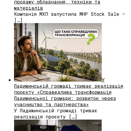
продажу обладнання, техніки та
матеріалів
Компанія МХП запустила MHP Stock Sale —
[…]
У
Ладижинській громаді триває реалізація
проєкту «Справедлива трансформація
Ладижинської громади: розвиток через
учасництво та партнерства»
У Ладижинській громаді триває
реалізація проєкту […]