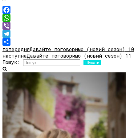
Facebook
WhatsApp
Viber
Telegram
попередня
Давайте поговоримо (новий сезон) 10
Share
наступна
Давайте поговоримо (новий сезон) 11
Пошук: