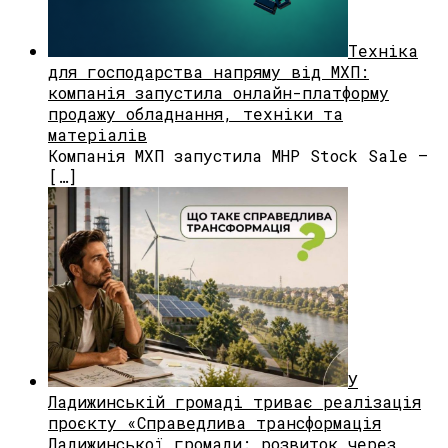
Техніка
для господарства напряму від МХП:
компанія запустила онлайн-платформу
продажу обладнання, техніки та
матеріалів
Компанія МХП запустила MHP Stock Sale —
[…]
У
Ладижинській громаді триває реалізація
проєкту «Справедлива трансформація
Ладижинської громади: розвиток через