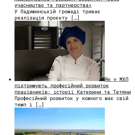
учасництво та партнерства»
У Ладижинській громаді триває
реалізація проєкту […]
Як у МХП
підтримують професійний розвиток
працівників: історії Катерини та Тетяни
Професійний розвиток у кожного має свій
темп і […]