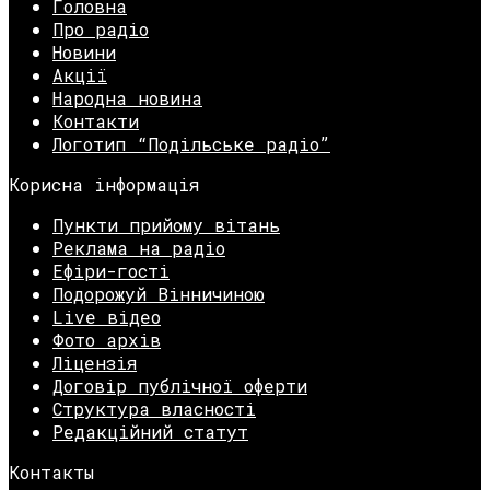
Головна
Про радіо
Новини
Акції
Народна новина
Контакти
Логотип “Подільське радіо”
Корисна інформація
Пункти прийому вітань
Реклама на радіо
Ефіри-гості
Подорожуй Вінничиною
Live відео
Фото архів
Ліцензія
Договір публічної оферти
Структура власності
Редакційний статут
Контакты