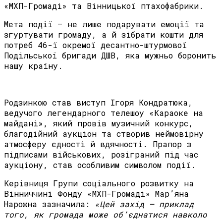
«МХП-Громаді» та Вінницької птахофабрики.
Мета події — не лише подарувати емоції та
згуртувати громаду, а й зібрати кошти для
потреб 46-ї окремої десантно-штурмової
Подільської бригади ДШВ, яка мужньо боронить
нашу країну.
Родзинкою став виступ Ігоря Кондратюка,
ведучого легендарного телешоу «Караоке на
майдані», який провів музичний конкурс,
благодійний аукціон та створив неймовірну
атмосферу єдності й вдячності. Прапор з
підписами військових, розіграний під час
аукціону, став особливим символом події.
Керівниця Групи соціального розвитку на
Вінниччині Фонду «МХП-Громаді» Мар’яна
Нарожна зазначила:
«Цей захід — приклад
того, як громада може об’єднатися навколо