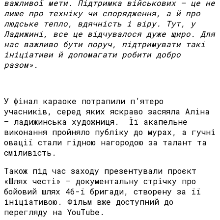
важливої мети.
Підтримка військових — це не
лише про техніку чи спорядження, а й про
людське тепло, вдячність і віру. Тут, у
Ладижині, все це відчувалося дуже щиро. Для
нас важливо бути поруч, підтримувати такі
ініціативи й допомагати робити добро
разом».
У фінал караоке потрапили п’ятеро
учасників, серед яких яскраво засяяла Аліна
— ладижинська художниця. Її акапельне
виконання пройняло публіку до мурах, а гучні
овації стали гідною нагородою за талант та
сміливість.
Також під час заходу презентували проєкт
«Шлях честі» — документальну стрічку про
бойовий шлях 46-ї бригади, створену за її
ініціативою. Фільм вже доступний до
перегляду на YouTube.