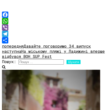
Facebook
WhatsApp
Viber
Telegram
попередня
Давайте поговоримо 34 випуск
Share
наступна
На міському пляжі у Ладижині вперше
відбувся BOH SUP Fest
Пошук: