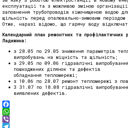
експлуатації та з можливою зміною організаці
заповнення трубопроводів хімочищеною водою дл
щільність перед опалювально-зимовим періодом 
Отже, наразі відомо, що гарячу воду відключа
Календарний план ремонтних та профілактичних 
Ладижина:
з 28.05 по 29.05 зниження параметрів теп
випробувань на міцність та щільність;
з 29.05 по 09.06 гідравлічні випробуванн
пошкоджених ділянок та дефектів
обладнання тепломережі;
з 10.06 по 28.07 ремонт тепломережі з по
3 31.07 по 18.08 гідравлічні випробуванн
виявлених дефектів.
Facebook
WhatsApp
Viber