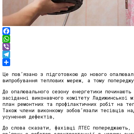
Facebook
WhatsApp
Viber
Telegram
Share
Це пов’язано з підготовкою до нового опалювал
випробування теплових мереж, а тому попередж
До опалювального сезону енергетики починають
засіданні виконавчого комітету Ладижинської м
план ремонтних та профілактичних робіт на те
Також члени виконкому зобовʼязали тесівців на
усунення дефектів,
До слова сказати, фахівці ЛТЕС попереджають,
звʼязку з роботою електростанції в новому ене