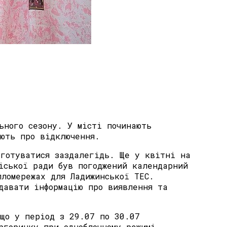
ьного сезону. У місті починають
ують про відключення.
 готуватися заздалегідь. Ще у квітні на
іської ради був погоджений календарний
пломережах для Ладижинської ТЕС.
давати інформацію про виявлення та
 що у період з 29.07 по 30.07
ргоринку при одноблочному режимі