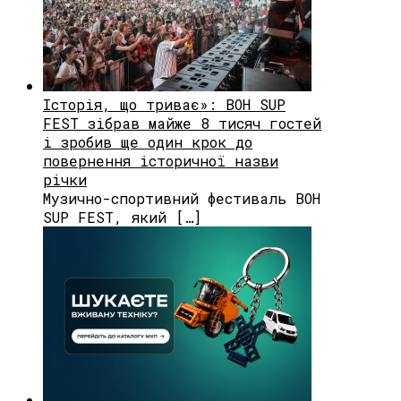
Історія, що триває»: BOH SUP
FEST зібрав майже 8 тисяч гостей
і зробив ще один крок до
повернення історичної назви
річки
Музично-спортивний фестиваль BOH
SUP FEST, який […]