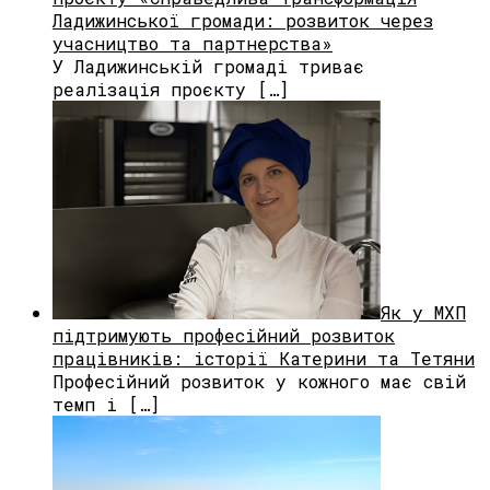
Ладижинської громади: розвиток через
учасництво та партнерства»
У Ладижинській громаді триває
реалізація проєкту […]
Як у МХП
підтримують професійний розвиток
працівників: історії Катерини та Тетяни
Професійний розвиток у кожного має свій
темп і […]