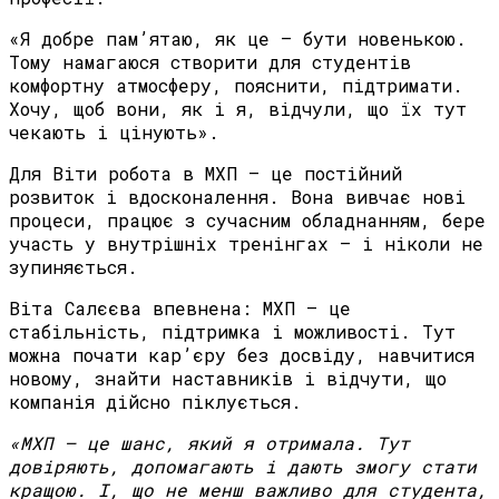
«Я добре пам’ятаю, як це — бути новенькою.
Тому намагаюся створити для студентів
комфортну атмосферу, пояснити, підтримати.
Хочу, щоб вони, як і я, відчули, що їх тут
чекають і цінують».
Для Віти робота в МХП — це постійний
розвиток і вдосконалення. Вона вивчає нові
процеси, працює з сучасним обладнанням, бере
участь у внутрішніх тренінгах — і ніколи не
зупиняється.
Віта Салєєва впевнена: МХП — це
стабільність, підтримка і можливості. Тут
можна почати кар’єру без досвіду, навчитися
новому, знайти наставників і відчути, що
компанія дійсно піклується.
«
МХП
—
це
шанс
,
який
я
отримала
.
Тут
довіряють
,
допомагають
і
дають
змогу
стати
кращою
.
І
,
що
не
менш
важливо
для
студента
,