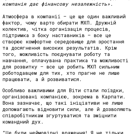
компанія
дає
фінансову
незалежність
».
Атмосфера в компанії — це ще один важливий
фактор, чому варто обирати МХП. Дружній
колектив, чітка організація процесів,
підтримка з боку наставників — все це
створює комфортне середовище для зростання
та досягнення високих результатів. Крім
того, можливість поєднувати роботу та
навчання, оплачувана практика та можливості
для розвитку — все це робить МХП сильним
роботодавцем для тих, хто прагне не лише
працювати, а й розвиватися.
Особливо важливими для Віти стали поїздки,
організовані компанією, зокрема в Карпати.
Вона зазначає, що такі ініціативи не лише
допомагають відновити сили, але й дозволяють
співробітникам згуртуватися та зміцнити
командний дух.
“Це були неймовірні враження! Я не тільки