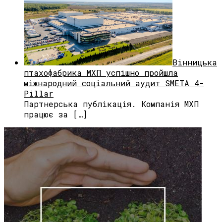
Вінницька
птахофабрика МХП успішно пройшла
міжнародний соціальний аудит SMETA 4-
Pillar
Партнерська публікація. Компанія МХП
працює за […]