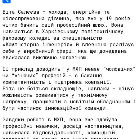
Share
Віта Салєєва — молода, енергійна та
цілеспрямована дівчина, яка вже у 19 років
чітко бачить свій професійний шлях. Вона
навчається в Харківському політехнічному
фаховому коледжі за спеціальністю
«Комп’ютерна інженерія» й впевнено реалізує
себе у виробничій сфері, яка ще донедавна
вважалася виключно чоловічою.
Її приклад доводить: у МХП немає “чоловічих”
чи “жіночих” професій — є бажання,
компетентність і підтримка компанії.
Віта не боїться складнощів, навпаки — цінує
можливість розвиватися у технічному
напрямку, працювати з новітнім обладнанням і
бути частиною інноваційної команди.
Завдяки роботі в МХП, вона вже здобула
професійні навички, досвід наставництва,
навчилася відповідальності, командній
взаємодії та стала для інших прикладом