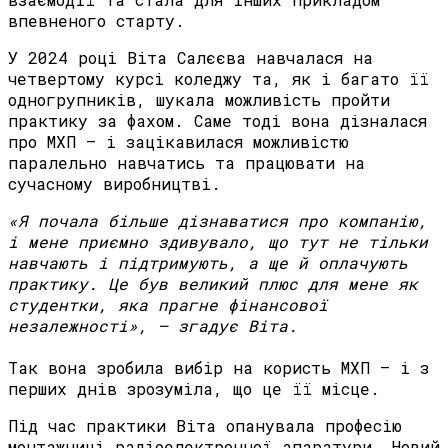
впевненого старту.
У 2024 році Віта Салєєва навчалася на
четвертому курсі коледжу та, як і багато її
одногрупників, шукала можливість пройти
практику за фахом. Саме тоді вона дізналася
про МХП — і зацікавилася можливістю
паралельно навчатись та працювати на
сучасному виробництві.
«
Я
почала
більше
дізнаватися
про
компанію
,
і
мене
приємно
здивувало
,
що
тут
не
тільки
навчають
і
підтримують
,
а
ще
й
оплачують
практику
.
Це
був
великий
плюс
для
мене
як
студентки
,
яка
прагне
фінансової
незалежності
»
,
—
згадує
Віта
.
Так вона зробила вибір на користь МХП — і з
перших днів зрозуміла, що це її місце.
Під час практики Віта опанувала професію
монтажниці радіоелектронної апаратури. Новий