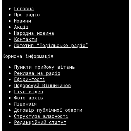
Головна
Про радіо
Новини
Акції
Народна новина
Контакти
Логотип “Подільське радіо”
Корисна інформація
Пункти прийому вітань
Реклама на радіо
Ефіри-гості
Подорожуй Вінничиною
Live відео
Фото архів
Ліцензія
Договір публічної оферти
Структура власності
Редакційний статут