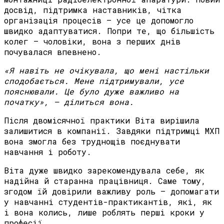
досвід, підтримка наставників, чітка
організація процесів — усе це допомогло
швидко адаптуватися. Попри те, що більшість
колег — чоловіки, вона з перших днів
почувалася впевнено.
«
Я
навіть
не
очікувала
,
що
мені
настільки
сподобається
.
Мене
підтримували
,
усе
пояснювали
.
Це
було
дуже
важливо
на
початку
»
,
—
ділиться
вона
.
Після двомісячної практики Віта вирішила
залишитися в компанії. Завдяки підтримці МХП
вона змогла без труднощів поєднувати
навчання і роботу.
Віта дуже швидко зарекомендувала себе, як
надійна й старанна працівниця. Саме тому,
згодом їй довірили важливу роль — допомагати
у навчанні студентів-практикантів, які, як
і вона колись, лише роблять перші кроки у
професії.