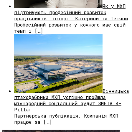
Як у МХП
підтримують професійний розвиток
працівників: історії Катерини та Тетяни
Професійний розвиток у кожного має свій
темп і […]
Вінницька
птахофабрика МХП успішно пройшла
міжнародний соціальний аудит SMETA 4-
Pillar
Партнерська публікація. Компанія МХП
працює за […]