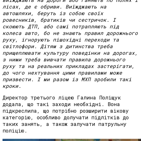
лісах, де є обриви. Виїжджають на
автошляхи, беруть із собою своїх
ровесників, братиків чи сестричок. І
скоюють ДТП, або самі потрапляють під
колеса авто, бо не знають правил дорожнього
руху, ігнорують пішохідні переходи та
світлофори. Дітям з дитинства треба
прищеплювати культуру поведінки на дорогах,
з ними треба вивчати правила дорожнього
руху та на реальних прикладах застерігати,
до чого нехтування цими правилами може
призвести. І ми разом із МХП зробили такі
кроки.
Директор третього ліцею Галина Поліщук
додала, що такі заходи необхідні. Вона
підкреслила, що потрібно розширити вікову
категорію, особливо долучати підлітків до
таких занять, а також залучати патрульну
поліцію.