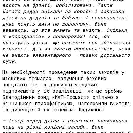
воюють на фронті, мобілізовані. Також
багато родин виїхали за кордон і залишили
дітей на дідусів та бабусь. А неповнолітні
дуже хочуть жити по-дорослому. Вони
вважають, що все знають та вміють. Скільки
ж «порадників» у соцмережах! Але, як
показують факти, що свідчать про збільшення
кількості ДТП за участю неповнолітніх, вони
не знають елементарного – правил дорожнього
руху.
На необхідності проведення таких заходів у
місцевих громадах, залучення фахових
спеціалістів та допомоги місцевих
підприємств у їх реалізації, як це зробив
Благодійний фонд «МХП-Громаді» спільно з
Вінницькою птахофабрикою, наголосили вчителі
та дирекція 3-го ліцею м. Ладижина:
– Тепер серед дітей і підлітків поширилася
мода на різні колісні засоби. Вони
виїжджають на дороги або ганяють по полях і