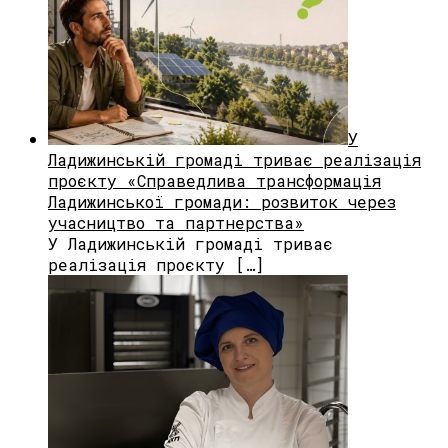
У
Ладижинській громаді триває реалізація
проєкту «Справедлива трансформація
Ладижинської громади: розвиток через
учасництво та партнерства»
У Ладижинській громаді триває
реалізація проєкту […]