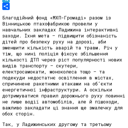
Telegram
Share
Благодійний фонд «МХП-Громаді» разом із
Вінницькою птахофабрикою провели у
навчальних закладах Ладижина інтерактивні
заходи. Їхня мета – підвищити обізнаність
дітей про безпеку руху на дорозі, аби
зменшити кількість аварій та травм. Річ у
тім, що нині поліція фіксує збільшення
кількості ДТП через ріст популярності нових
видів транспорту – скутери,
електросамокати, моноколеса тощо – та
подекуди недостатнє освітлення в містах,
спричинене ракетними атаками на об’єкти
енергетичної інфраструктури. А оскільки
дотримуватися правил дорожнього руху повинні
не лише водії автомобілів, але й пішоходи,
важливо закладати ці знання ще змалечку для
обох сторін.
Так, у Ладижинських другому та третьому