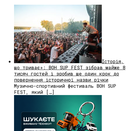
Історія,
що триває»: BOH SUP FEST зібрав майже 8
тисяч гостей і зробив ще один крок до
повернення історичної назви річки
Музично-спортивний фестиваль BOH SUP
FEST, який […]