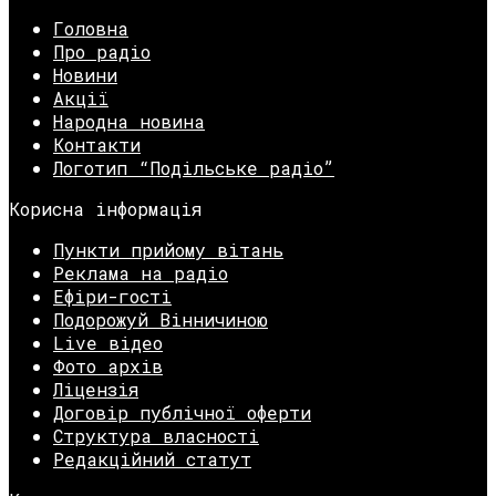
Головна
Про радіо
Новини
Акції
Народна новина
Контакти
Логотип “Подільське радіо”
Корисна інформація
Пункти прийому вітань
Реклама на радіо
Ефіри-гості
Подорожуй Вінничиною
Live відео
Фото архів
Ліцензія
Договір публічної оферти
Структура власності
Редакційний статут