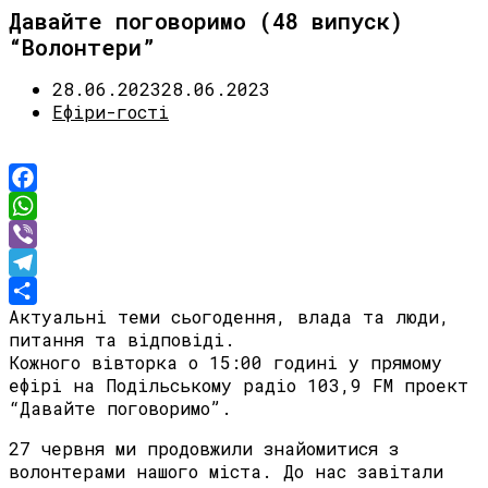
Давайте поговоримо (48 випуск)
“Волонтери”
28.06.2023
28.06.2023
Ефіри-гості
Facebook
WhatsApp
Viber
Telegram
Актуальні теми сьогодення, влада та люди,
Share
питання та відповіді.
Кожного вівторка о 15:00 годині у прямому
ефірі на Подільському радіо 103,9 FM проект
“Давайте поговоримо”.
27 червня ми продовжили знайомитися з
волонтерами нашого міста. До нас завітали