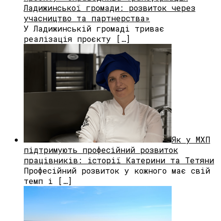
Ладижинської громади: розвиток через
учасництво та партнерства»
У Ладижинській громаді триває
реалізація проєкту […]
Як у МХП
підтримують професійний розвиток
працівників: історії Катерини та Тетяни
Професійний розвиток у кожного має свій
темп і […]