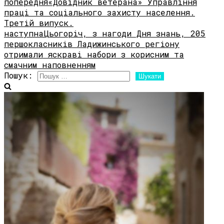
попередня
«Довідник ветерана» Управління
Share
праці та соціального захисту населення.
Третій випуск.
наступна
Цьогоріч, з нагоди Дня знань, 205
першокласників Ладижинського регіону
отримали яскраві набори з корисним та
смачним наповненням
Пошук: