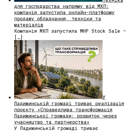
для господарства напряму від МХП:
компанія запустила онлайн-платформу
продажу обладнання, техніки та
матеріалів
Компанія МХП запустила MHP Stock Sale —
[…]
У
Ладижинській громаді триває реалізація
проєкту «Справедлива трансформація
Ладижинської громади: розвиток через
учасництво та партнерства»
У Ладижинській громаді триває