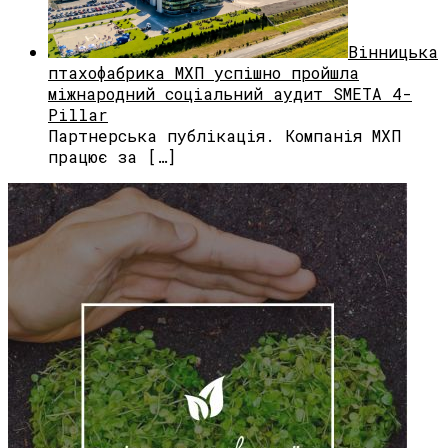
Вінницька
птахофабрика МХП успішно пройшла
міжнародний соціальний аудит SMETA 4-
Pillar
Партнерська публікація. Компанія МХП
працює за […]