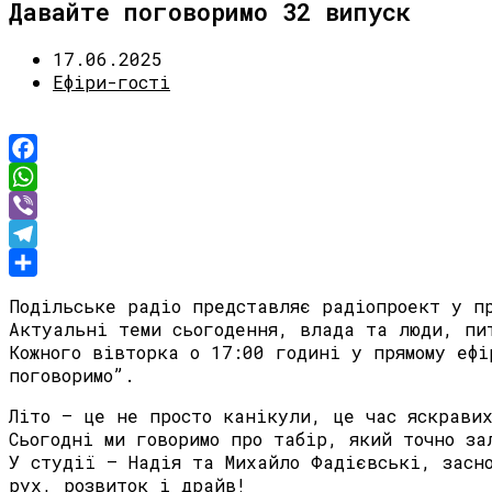
Давайте поговоримо 32 випуск
17.06.2025
Ефіри-гості
Facebook
WhatsApp
Viber
Telegram
Share
Подільське радіо представляє радіопроект у п
Актуальні теми сьогодення, влада та люди, пи
Кожного вівторка о 17:00 годині у прямому ефі
поговоримо”.
Літо — це не просто канікули, це час яскрави
Сьогодні ми говоримо про табір, який точно за
У студії — Надія та Михайло Фадієвські, засн
рух, розвиток і драйв!