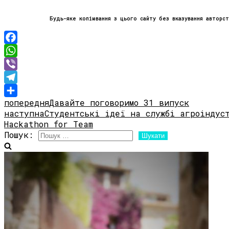
Будь-яке копіювання з цього сайту без вказування авторс
Facebook
WhatsApp
Viber
Telegram
попередня
Давайте поговоримо 31 випуск
Share
наступна
Студентські ідеї на службі агроіндуст
Hackathon for Team
Пошук: