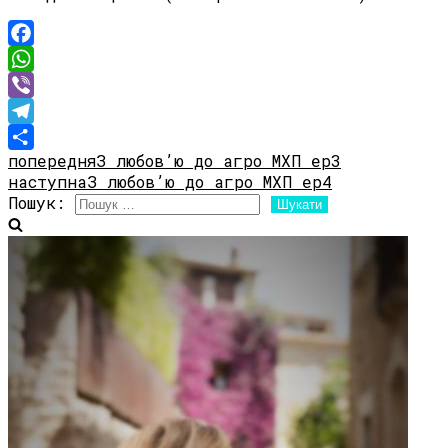
Facebook
WhatsApp
Viber
Telegram
попередня
З любов’ю до агро МХП ep3
Share
наступна
З любов’ю до агро МХП ep4
Пошук: