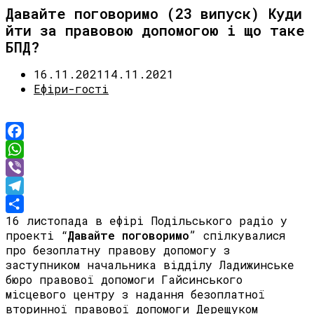
Давайте поговоримо (23 випуск) Куди
йти за правовою допомогою і що таке
БПД?
16.11.2021
14.11.2021
Ефіри-гості
Facebook
WhatsApp
Viber
Telegram
16 листопада в ефірі Подільського радіо у
Share
проекті “
Давайте поговоримо
” спілкувалися
про безоплатну правову допомогу з
заступником начальника відділу Ладижинське
бюро правової допомоги Гайсинського
місцевого центру з надання безоплатної
вторинної правової допомоги Дерещуком