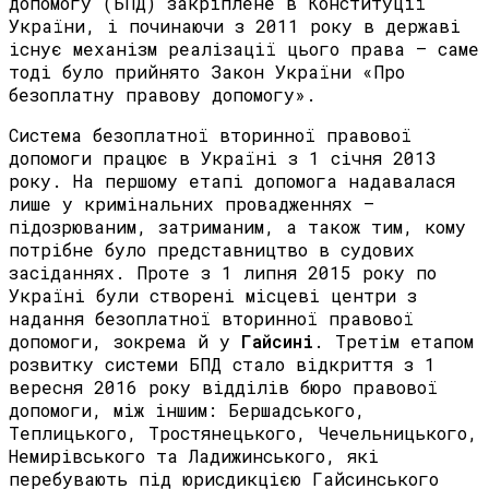
допомогу (БПД) закріплене в Конституції
України, і починаючи з 2011 року в державі
існує механізм реалізації цього права – саме
тоді було прийнято Закон України «Про
безоплатну правову допомогу».
Система безоплатної вторинної правової
допомоги працює в Україні з 1 січня 2013
року. На першому етапі допомога надавалася
лише у кримінальних провадженнях –
підозрюваним, затриманим, а також тим, кому
потрібне було представництво в судових
засіданнях. Проте з 1 липня 2015 року по
Україні були створені місцеві центри з
надання безоплатної вторинної правової
допомоги, зокрема й у
Гайсині
. Третім етапом
розвитку системи БПД стало відкриття з 1
вересня 2016 року відділів бюро правової
допомоги, між іншим: Бершадського,
Теплицького, Тростянецького, Чечельницького,
Немирівського та Ладижинського, які
перебувають під юрисдикцією Гайсинського