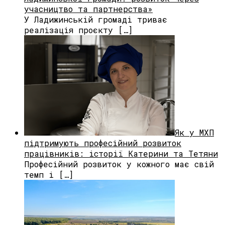
учасництво та партнерства»
У Ладижинській громаді триває
реалізація проєкту […]
Як у МХП
підтримують професійний розвиток
працівників: історії Катерини та Тетяни
Професійний розвиток у кожного має свій
темп і […]