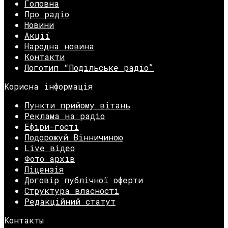
Головна
Про радіо
Новини
Акції
Народна новина
Контакти
Логотип “Подільське радіо”
Корисна інформація
Пункти прийому вітань
Реклама на радіо
Ефіри-гості
Подорожуй Вінничиною
Live відео
Фото архів
Ліцензія
Договір публічної оферти
Структура власності
Редакційний статут
Контакты