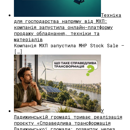
Техніка
для господарства напряму від МХП:
компанія запустила онлайн-платформу
продажу обладнання, техніки та
матеріалів
Компанія МХП запустила MHP Stock Sale —
[…]
У
Ладижинській громаді триває реалізація
проєкту «Справедлива трансформація
Ладижинської громади: розвиток через