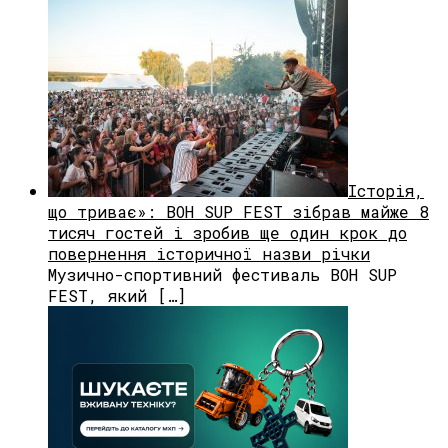
Історія,
що триває»: BOH SUP FEST зібрав майже 8
тисяч гостей і зробив ще один крок до
повернення історичної назви річки
Музично-спортивний фестиваль BOH SUP
FEST, який […]