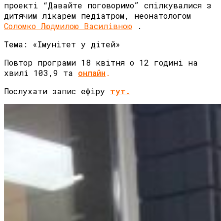
проекті “Давайте поговоримо” спілкувалися з
дитячим лікарем педіатром, неонатологом
Соломко Людмилою Василівною
.
Тема: «Імунітет у дітей»
Повтор програми 18 квітня о 12 годині на
хвилі 103,9 та
онлайн
.
Послухати запис ефіру
тут.