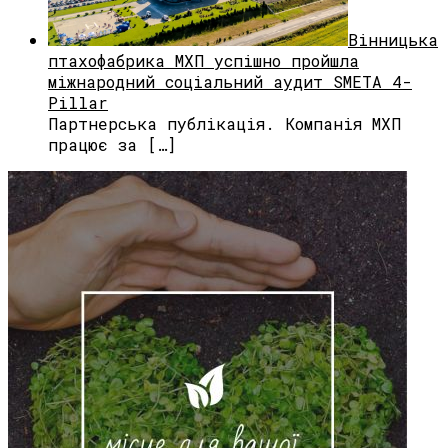
Вінницька
птахофабрика МХП успішно пройшла
міжнародний соціальний аудит SMETA 4-
Pillar
Партнерська публікація. Компанія МХП
працює за […]