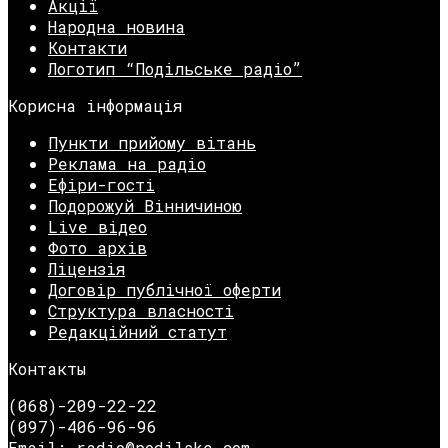
Акції
Народна новина
Контакти
Логотип “Подільське радіо”
Корисна інформація
Пункти прийому вітань
Реклама на радіо
Ефіри-гості
Подорожуй Вінничиною
Live відео
Фото архів
Ліцензія
Договір публічної оферти
Структура власності
Редакційний статут
Контакты
(068)-209-22-22
(097)-406-96-96
Email: radio@podilske.com